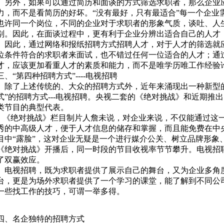
另外，如果可以通过简历和面谈的方式筛选求职者，那么企业
力，而不是看简历的好坏。“没有最好，只有最适合”每一个企业
也许同一个岗位，不同的企业对于求职者的形象气质，谈吐、人生
别。因此，在面谈过程中，更有利于企业分辨出适合自己的人才
因此，通过网络和报纸招聘方式招聘人才，对于人才的筛选就
位条件符合的求职者来面试，也不错过任何一位适合的人才；通
才，应该更加看重人才的素质和能力，而不是唯学历唯工作经验
三、“第四种招聘方式”----电视招聘
除了上述传统的、大众的招聘方式外，近年来涌现出一种新型的
式”的招聘方式---电视招聘。央视二套的《绝对挑战》和近期推
类节目的典型代表。
《绝对挑战》栏目制片人詹未说，对企业来说，不仅能通过这
秀的中高级人才，便于人才信息的储存和掌握，而且能免费在中央
目中“露脸”，这对企业无疑是一个进行媒介公关、树立品牌形象
《绝对挑战》开播后，同一时段的节目收视率节节攀升。电视招
了双赢效应。
电视招聘，既为求职者提供了展示自己的舞台，又为企业多角
台，更是为场外求职者提供了一个学习的课堂，能了解到不同公
一些找工作的技巧，可谓一举多得。
四、名企独特的招聘方式