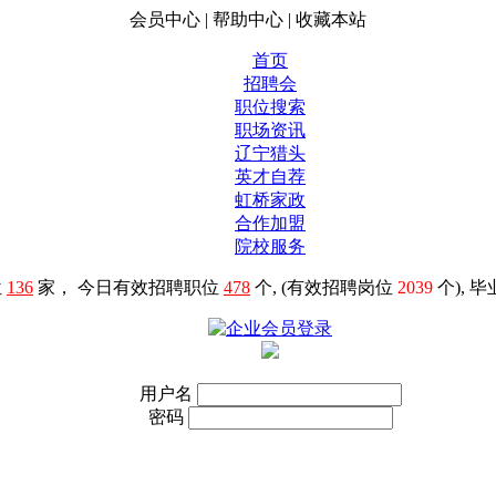
会员中心
|
帮助中心
|
收藏本站
首页
招聘会
职位搜索
职场资讯
辽宁猎头
英才自荐
虹桥家政
合作加盟
院校服务
位
136
家， 今日有效招聘职位
478
个, (有效招聘岗位
2039
个), 
用户名
密码