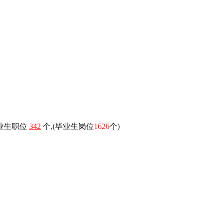
毕业生职位
342
个,(毕业生岗位
1626
个)