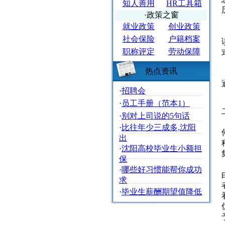
知人善用
HR工具箱
·政策之窗
就业政策
创业政策
社会保险
户籍档案
职称评定
劳动保障
热点资讯
·
招聘会
·
员工手册（范本1）
·
别对上司说的5句话
·
比往年少三成多,沈阳
出
·
沈阳高校毕业生小额担
保
·
哪些好习惯能帮你成功
求
·
毕业生薪酬期望值降低