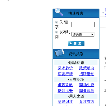
快速搜索
关 键
字
发布时
间
资讯类别
·职场动态
需求趋势
政策动向
薪资行情
招聘活动
·人在职场
求职攻略
职场生存
培训提升
职业规划
·用人之道
慧眼识才
育才有方