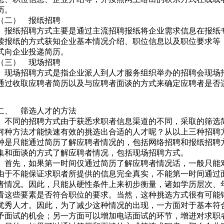
历。
（二） 报纸招聘
报纸招聘方式主要是通过主流招聘报纸将企业需求信息在报纸
读报纸的方式获知企业基本情况介绍、职位信息以及职位要求等
式向企业投递简历。
（三） 现场招聘
现场招聘方式是指企业派人到人才服务组织举办的招聘会现场
通过收取应聘者简历以及与应聘者面谈的方式来确定应聘者是否
二、 筛选人才的方法
不同的招聘方式由于获悉求职者信息渠道的不同，采取的筛选
何种方法才能快速有效的挑选出合适的人才呢？从以上三种招聘
种是只能通过简历了解应聘者情况的，包括网络招聘和报纸招聘
集和面谈的方式了解应聘者情况，包括现场招聘方式。
首先，如果第一时间仅通过简历了解应聘者情况话，一般只能
由于不能保证求职者所提供的信息完全真实，不能第一时间通过
者情况。因此，只能从硬性条件上来初步衡量，诸如学历层次、
看这些要素是否符合职位的要求。当然，这种挑选方式很有可能
优秀人才。因此，为了减少这种情况的出现，一方面对于基本符
予面试的机会；另一方面可以增加电话面试的环节，增进对求职