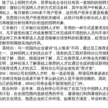
除了以上招聘方式外，世界知名企业往往有其一套独到的招聘
微软：微软公司选聘人才的方式灵活多样，其中在用户中检索人
网站上，每月都有12000多个用户登录，这些用户登录主要是检
序，负责统计出用户所使用的关键词，从统计结果分析出此人是
后再根据分析结果列出初选的招聘对象。
汇丰银行：汇丰银行在招聘人才时，常用的一种方式是要求应
料。凡不接受此项工作或者整理工作完成得不理想的人员均不录
理这种工作来考察该人员是否能够分清资料的轻重缓急，处理业
苦耐劳和脚踏实地的作风。
英特尔：与一些国内企业避讳“任人唯亲”不同，通过员工推荐
之一。这种招聘人才的优点在于，现有的员工既对英特尔公司很
比较了解，因此，根据这种了解，员工在推荐某人时将会先判断
证明，这种在深入了解基础上推荐的人才比通过仓促的面试获得
司推荐优秀人才的员工，英特尔公司还会发给其“荐才奖”。
IBM：IBM公司在招聘人才时，有一道必答题，即请应聘者谈谈
个自称没有缺点或者不敢于承认缺点的人是不值得信赖的。因此
自己的应聘者，IBM公司将会毫不留情地拒之门外。
联合利华：近年来，联合利华公司开创了在实习生中招聘人才
营计划，在全国范围内选拔优秀的学生，邀请他们利用暑假到企
业的文化理念。熟悉企业的工作环境。如果双方满意，毕业时将