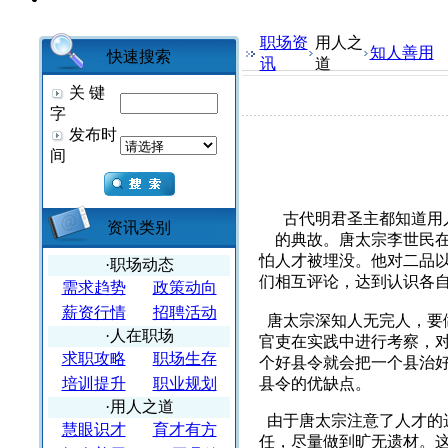
职场资
用人之
知人善用
快速搜索
讯
道
关 键
字
发布时
间
古代明君圣主都知道用
资讯类别
的典故。唐太宗李世民
怕人才被埋没。他对二品
·职场动态
们相互评论，达到认识各
需求趋势
政策动向
薪资行情
招聘活动
唐太宗深知人无完人，要
·人在职场
官吏在实践中进行考察，
求职攻略
职场生存
个好县令就会把一个县治
培训提升
职业规划
县令的优缺点。
·用人之道
由于唐太宗注意了人才的
慧眼识才
育才有方
任，尽量做到旷无遗材。这