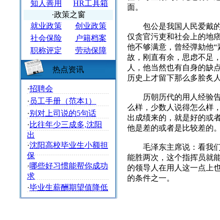
知人善用
HR工具箱
面。
·政策之窗
就业政策
创业政策
包公是我国人民爱戴的理
仅贪官污吏和社会上的地
社会保险
户籍档案
他不够满意，曾经弹劾他“
职称评定
劳动保障
故，刚直有余，思虑不足
人，他当然也有自身的缺
热点资讯
历史上才留下那么多脍炙
·
招聘会
历朝历代的用人经验告诉
·
员工手册（范本1）
么样，少数人说得怎么样
·
别对上司说的5句话
出成绩来的，就是好的或
·
比往年少三成多,沈阳
他是差的或者是比较差的
出
·
沈阳高校毕业生小额担
毛泽东主席说：看我们的
保
能胜两次，这个指挥员就
·
哪些好习惯能帮你成功
的领导人在用人这一点上
求
的条件之一。
·
毕业生薪酬期望值降低