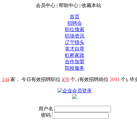
会员中心
|
帮助中心
|
收藏本站
首页
招聘会
职位搜索
职场资讯
辽宁猎头
英才自荐
虹桥家政
合作加盟
院校服务
位
134
家， 今日有效招聘职位
476
个, (有效招聘岗位
2031
个), 
用户名
密码