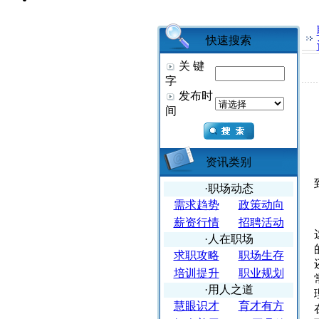
快速搜索
关 键
字
发布时
间
资讯类别
·职场动态
需求趋势
政策动向
薪资行情
招聘活动
·人在职场
求职攻略
职场生存
培训提升
职业规划
·用人之道
慧眼识才
育才有方