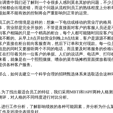
在调查中我们还了解到一个令很多人感到莫名其妙的问题，不少
时候都会出现差错，而这个问题从流程到员工的熟练程度上分析
题如果不能有效的控制将会严重影响到正常的运营。
员工的工作情境是这样的：想象一下电信或移动的营业厅的格局
多，营业部是完全开放的，不管是直接面对客户的客服人员还是
与客户相隔的只是一个稍高的柜台，每个人都可能随时回应客户
续不断的。从早上8点开始营业到晚上8点结束，客户是源源不断
客户直接在柜台前向客服查询，然后下订单和支付现款。每一位
信息的同时又要接听两个不同的电话，而且要及时将服务的价格
正在打印着另外一位客户的单据。人们的说话声、电话声、打印
来看，就像是在一个熙熙攘攘、嘈杂的菜市场摊档里面摆放着现
提供各种客户服务。
那么，如何去建立一个科学合理的招聘甄选体系来选取适合这种
1.为了找出最适合员工的特征，我们采用MBTI和16PF两种人
测评，对人格的不同纬度进行对比分析。
2.进行工作分析，了解影响绩效的各种可能因素，并分析为什么
工作及环境中表现良好。