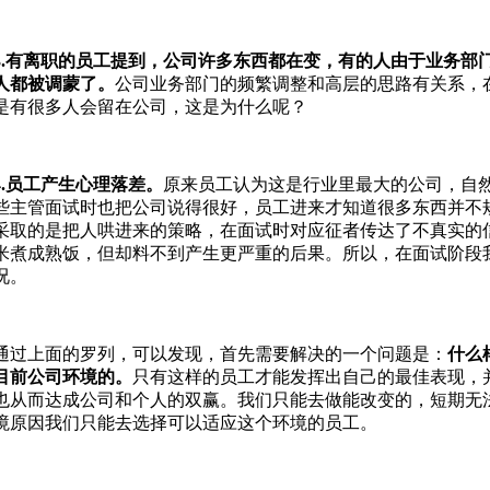
3.有离职的员工提到，公司许多东
西都在变
，有的人由于业务部
人都被调蒙了。
公司业务部门的频繁调整和高层的思路有关系，
是有很多人会留在公司，这是为什么呢？
4.员工产生心理落差。
原来员工认为这是行业里最大的公司，自
些主管面试时也把公司说得很好，员工进来才知道很多东西并不
采取的是把人哄进来的策略，在面试时对应征者传达了不真实的
米煮成熟饭，但却料不到产生更严重的后果。所以，在面试阶段
况。
通过上面的罗列，可以发现，首先需要解决的一个问题是：
什么
目前公司环境的。
只有这样的员工才能发挥出自己的最佳表现，
也从而达成公司和个人的双赢。我们只能去做能改变的，短期无
境原因我们只能去选择可以适应这个环境的员工。