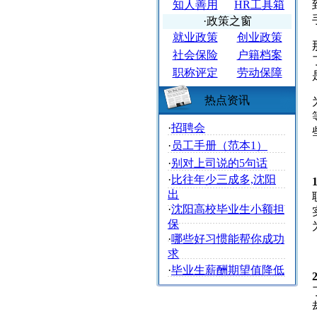
知人善用
HR工具箱
·政策之窗
就业政策
创业政策
社会保险
户籍档案
职称评定
劳动保障
热点资讯
·
招聘会
·
员工手册（范本1）
·
别对上司说的5句话
·
比往年少三成多,沈阳
出
·
沈阳高校毕业生小额担
保
·
哪些好习惯能帮你成功
求
·
毕业生薪酬期望值降低