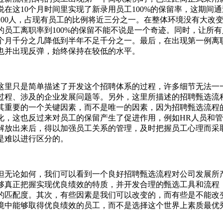
说在这10个月时间里实现了新录用员工100%的保留率，这期间
200人，占现有员工的比例将近三分之一。在整体环境没有大改变
的员工离职率到100%的保留不能不说是一个奇迹。同时，让所
个月千分之几降低到半年不足千分之一。最后，在出现第一例离
也并出现反弹，始终保持在较低的水平。
这里只是简单描述了开发这个招聘体系的过程，许多细节无法一
过程、涉及的企业发展问题等。另外，这里所描述的招聘甄选流
其重要的一个关键因素，而不是唯一的因素，因为招聘甄选流程
化，这也反过来对员工的保留产生了促进作用，例如HR人员和
解放出来后，得以加强员工关系的管理，及时把握员工心理而采
是难以进行区分的。
但无论如何，我们可以看到一个良好招聘甄选流程对公司发展所
够真正把握实现优良绩效的特质，并开发合理的甄选工具和流程
的匹配度。其次，有些因素是我们可以改变的，而有些是不能改
境中能够取得优良绩效的员工，而不是选择这个世界上素质最优