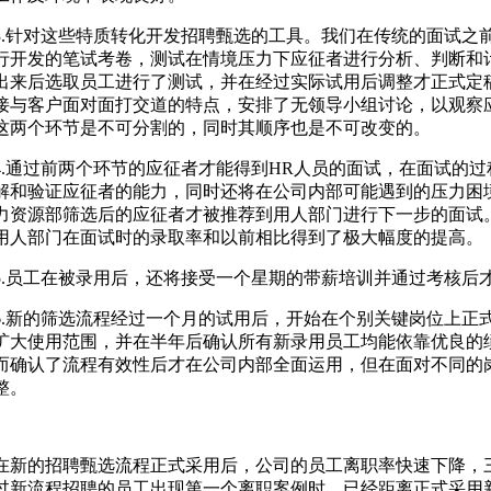
3.针对这些特质转化开发招聘甄选的工具。我们在传统的面试之
行开发的笔试考卷，测试在情境压力下应征者进行分析、判断和
出来后选取员工进行了测试，并在经过实际试用后调整才正式定
接与客户面对面打交道的特点，安排了无领导小组讨论，以观察
这两个环节是不可分割的，同时其顺序也是不可改变的。
4.通过前两个环节的应征者才能得到HR人员的面试，在面试的过
解和验证应征者的能力，同时还将在公司内部可能遇到的压力困
力资源部筛选后的应征者才被推荐到用人部门进行下一步的面试
用人部门在面试时的录取率和以前相比得到了极大幅度的提高。
5.员工在被录用后，还将接受一个星期的带薪培训并通过考核后
6.新的筛选流程经过一个月的试用后，开始在个别关键岗位上正
扩大使用范围，并在半年后确认所有新录用员工均能依靠优良的
而确认了流程有效性后才在公司内部全面运用，但在面对不同的
整。
在新的招聘甄选流程正式采用后，公司的员工离职率快速下降，
过新流程招聘的员工出现第一个离职案例时，已经距离正式采用新