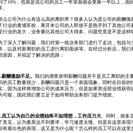
到了10%，也就是说公司的员工一年里面就会更换一半以上，因
手。
那么公司为什么有这么高的离职率？很多人认为是公司的薪酬激
了行业的黄埔军校，离开本公司的人即使不是熟手到了其他公司
是行业的老大，业务量比其他公司大得多。问题究竟是不是这样
为了深入了解问题，我们对第一线业务部门进行了走访，包括与
等，以及对新离职的员工进行离职面谈等。在经过分析后，我们
些原因，并拟定了解决的思路：
1.薪酬激励不足。
我们的调查表明薪酬问题并不是员工离职的主
职的员工数量很少，薪酬问题只是一个表面现象。同时在目前的
实，因为这样将增加公司的成本压力，但是如果营业部业绩获得
为可能，因此我们要立足于如何帮助业务部门提升绩效。
2.员工认为自己的业绩始终不如理想，工作压力大
。同时，很多
了意见，认为素质达不到要求，学习速度太慢。但是在这里表现
却有着出色的表现，这又是为什么呢？怎么样的员工可以在这里