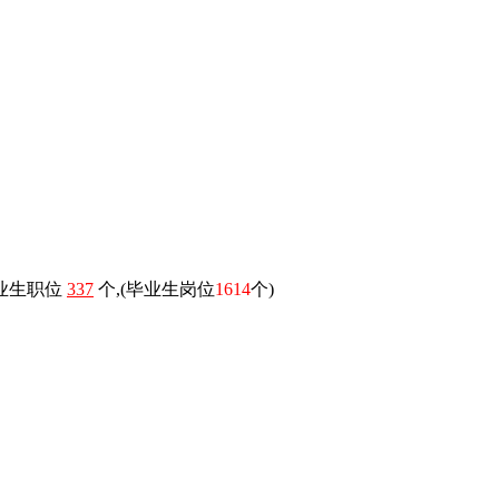
毕业生职位
337
个,(毕业生岗位
1614
个)