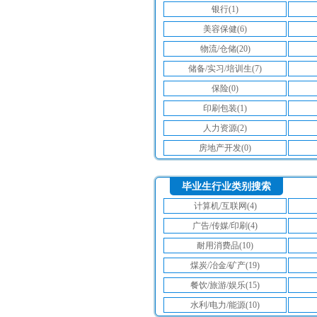
银行(1)
美容保健(6)
物流/仓储(20)
储备/实习/培训生(7)
保险(0)
印刷包装(1)
人力资源(2)
房地产开发(0)
毕业生行业类别搜索
计算机/互联网(4)
广告/传媒/印刷(4)
耐用消费品(10)
煤炭/冶金/矿产(19)
餐饮/旅游/娱乐(15)
水利/电力/能源(10)