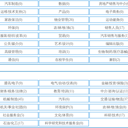
汽车制造(0)
数据(0)
房地产销售与中介(0
运维/技术支持(2)
产品(0)
电子商务(0)
家政保洁(0)
物业管理(26)
运动健身(0)
环保(0)
农/林/牧/渔(3)
销售人员(17)
服装/纺织/皮革(4)
贸易(0)
汽车销售与服务(1
公关/媒介(0)
艺术/设计(0)
编辑出版(0)
高级管理(0)
培训(1)
生物/制药/医疗器械(
通信(6)
在校学生(0)
兼职(2)
通讯/电子(9)
电气/自动/仪表(8)
金融/投资/保险(3)
财务/税务/法律(2)
教育/培训(11)
中介/咨询/认证(13
机械/制造(45)
汽车(6)
交通/运输/物流(37
机关/事业/社团(0)
环境保护(3)
农/林/牧/渔业(8)
社会服务业(5)
文化/体育(0)
科研/技术(17)
石油/化工(17)
科学研究和技术服务业(0)