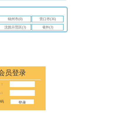
锦州市(0)
营口市(36)
沈抚示范区(3)
省外(3)
会员登录
名：
码：
密码