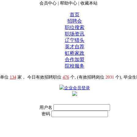
会员中心
|
帮助中心
|
收藏本站
首页
招聘会
职位搜索
职场资讯
辽宁猎头
英才自荐
虹桥家政
合作加盟
院校服务
聘单位
134
家， 今日有效招聘职位
476
个, (有效招聘岗位
2031
个), 毕业
用户名
密码