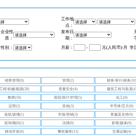
工作地
点：
企业性
发布日
质：
期：
性别：
月薪：
-
元(人民币)/月
学
销售管理(9)
管理(2)
财务/审计/税务(10
工程/机械/能源(28)
质量安全(4)
建筑工程与装潢(4
教师(10)
医院/医疗/护理(5)
化工(0)
运营(2)
其他(3)
半导体/芯片(0)
造纸/玻璃(1)
市场/营销(3)
客服及支持(9)
咨询/顾问(1)
法律(0)
影视/媒体(9)
移动开发(0)
餐饮服务(12)
交通运输(4)