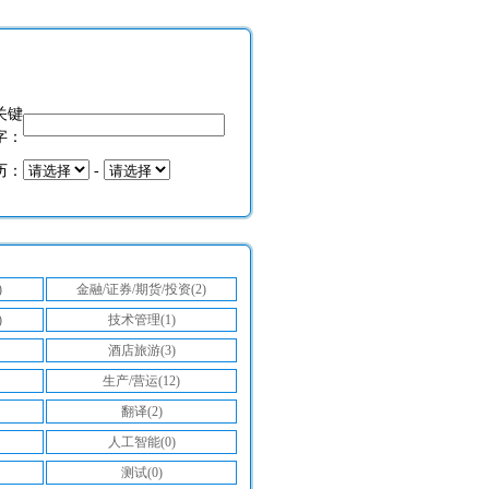
关键
字：
历：
-
)
金融/证券/期货/投资(2)
)
技术管理(1)
酒店旅游(3)
生产/营运(12)
翻译(2)
人工智能(0)
测试(0)