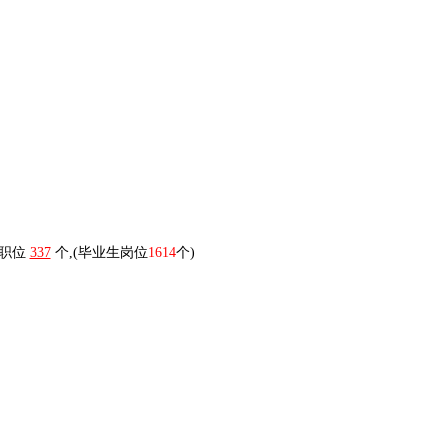
生职位
337
个,(毕业生岗位
1614
个)