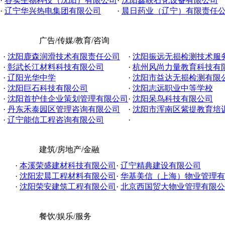
·
谷实生物科技（沈阳）有限公司
·
沈阳鑫联石化设备有限公司
·
辽宁华兴热电集团有限公司
·
晨日药业（辽宁）有限责任
广告/传媒/教育/咨询
·
沈阳鹿森润滑技术有限责任公司
·
沈阳振远无损检测技术服务有
·
彰武长江材料科技有限公司
·
杭州风尚力量教育科技有
·
辽阳光华中学
·
沈阳市益达无损检测有限
·
沈阳巨石科技有限公司
·
沈阳志远职业中等学校
·
沈阳首护佳企业策划管理有限公司
·
沈阳呆鸟科技有限公司
·
丹东禾泰园区管理咨询有限公司
·
沈阳市浑南区紫提教育培
·
辽宁能信工程咨询有限公司
·
建筑/房地产/金融
·
本溪荣盛建材科技有限公司
·
辽宁精典建设有限公司
·
沈阳宏晨工程材料有限公司
·
华基美信（上海）物业管理有限
·
沈阳荣安建筑工程有限公司
·
北京西国贸大物业管理有限公司
餐饮/娱乐/服务