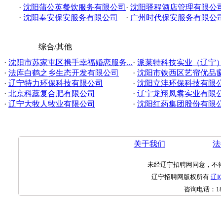
·
沈阳蒲公英餐饮服务有限公司
·
沈阳驿程酒店管理有限公
·
沈阳奉安保安服务有限公司
·
广州时代保安服务有限公
综合/其他
·
沈阳市苏家屯区携手幸福婚恋服务...
·
派莱特科技实业（辽宁
·
法库白鹤之乡生态开发有限公司
·
沈阳市铁西区艺帘优品窗帘
·
辽宁特力环保科技有限公司
·
沈阳立沣环保科技有限
·
北京科蕊复合肥有限公司
·
辽宁龙翔凤翥实业有限
·
辽宁大牧人牧业有限公司
·
沈阳红药集团股份有限
关于我们
法
未经辽宁招聘网同意，不
辽宁招聘网版权所有
辽I
咨询电话：
1