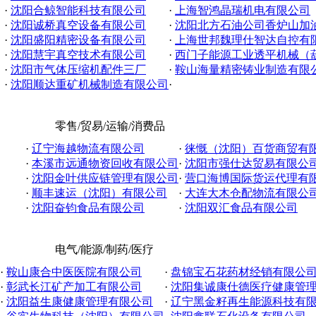
·
沈阳合鲸智能科技有限公司
·
上海智鸿晶瑞机电有限公司
·
沈阳诚桥真空设备有限公司
·
沈阳北方石油公司香炉山加
·
沈阳盛阳精密设备有限公司
·
上海世邦魏理仕智达自控有限公
·
沈阳慧宇真空技术有限公司
·
西门子能源工业透平机械（葫芦
·
沈阳市气体压缩机配件三厂
·
鞍山海量精密铸业制造有限
·
沈阳顺达重矿机械制造有限公司
·
零售/贸易/运输/消费品
·
辽宁海越物流有限公司
·
徕慨（沈阳）百货商贸有
·
本溪市远通物资回收有限公司
·
沈阳市强仕达贸易有限公
·
沈阳金叶供应链管理有限公司
·
营口海博国际货运代理有
·
顺丰速运（沈阳）有限公司
·
大连大木仓配物流有限公
·
沈阳奋钧食品有限公司
·
沈阳双汇食品有限公司
电气/能源/制药/医疗
·
鞍山康合中医医院有限公司
·
盘锦宝石花药材经销有限公
·
彰武长江矿产加工有限公司
·
沈阳集诚康仕德医疗健康管理有
·
沈阳益生康健康管理有限公司
·
辽宁黑金籽再生能源科技有