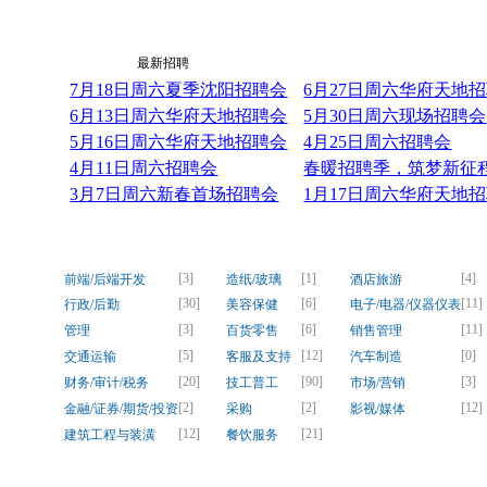
最新资讯
最新招聘
7月18日周六夏季沈阳招聘会
6月27日周六华府天地
6月13日周六华府天地招聘会
5月30日周六现场招聘会
5月16日周六华府天地招聘会
4月25日周六招聘会
4月11日周六招聘会
春暖招聘季，筑梦新征程！
3月7日周六新春首场招聘会
1月17日周六华府天地
[3]
[1]
[4]
前端/后端开发
造纸/玻璃
酒店旅游
[30]
[6]
[11]
行政/后勤
美容保健
电子/电器/仪器仪表
[3]
[6]
[11]
管理
百货零售
销售管理
[5]
[12]
[0]
交通运输
客服及支持
汽车制造
[20]
[90]
[3]
财务/审计/税务
技工普工
市场/营销
[2]
[2]
[12]
金融/证券/期货/投资
采购
影视/媒体
[12]
[21]
建筑工程与装潢
餐饮服务